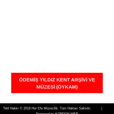
ÖDEMIŞ YILDIZ KENT ARŞIVI VE
MÜZESI (ÖYKAM)
Telif Hakkı © 2018 Hür Efe Müzecilik. Tüm Hakları Saklıdır. |
Designed by
KORDON WEB